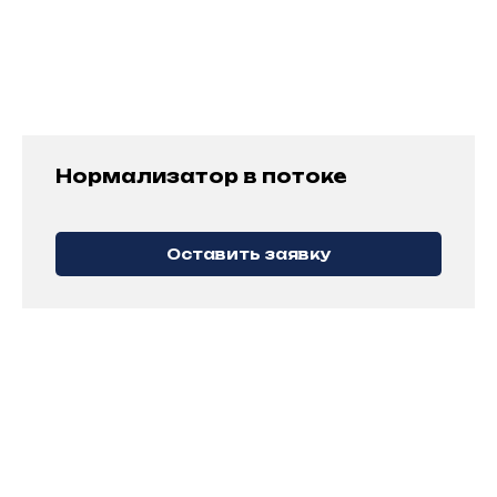
с оборудованием в наличии
Запросить
Нормализатор в потоке
Услуги
Оставить заявку
АУДИТ ДЕЙСТВУЮЩИХ
ПРОИЗВОДСТВЕННЫХ МОЩНОСТЕЙ
Анализ текущего состояния предприятия