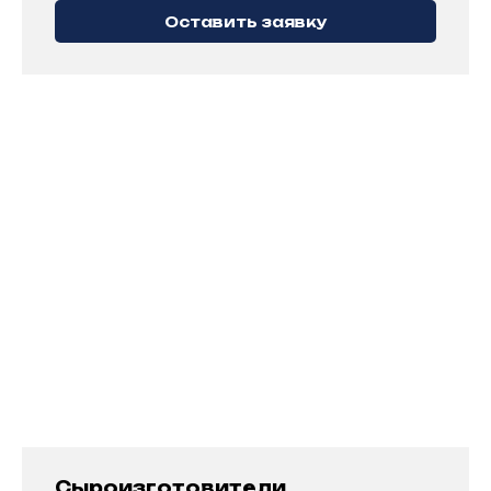
оборудованием и программным
Оставить заявку
обеспечением
ТЕХНОЛОГИЧЕСКОЕ
СОПРОВОЖДЕНИЕ
ГАРАНТИЙНОЕ И СЕРВИСНОЕ
ОБСЛУЖИВАНИЕ
Сыроизготовители