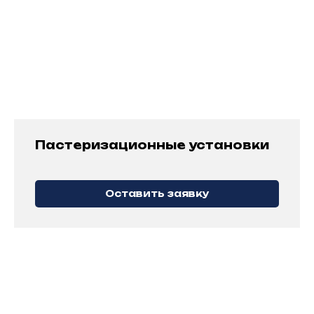
заказчика: предоставим варианты решения
уже существующих проблем и задач
на производстве;
Оценим потенциал для оптимизации
процессов и снижения затрат;
Разработаем техническое задание
на модернизацию
Пастеризационные установки
Оставить заявку
ПРОЕКТНАЯ ДОКУМЕНТАЦИЯ
Предложим наилучшее решение для вашей
задачи — от замены отдельных участков
линий до полного запуска производства
«под ключ»: для сокращения издержек
производства, расширения ассортимента
продукции, замены устаревших единиц