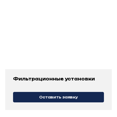
оборудование, как от отечественных
производителей, так и от зарубежных, даже
с учетом существующей геополитической
ситуации.
Предложим несколько вариантов решения
поставленной задачи с учетом ваших
запросов. Работаем по всей России
и странам СНГ, реализованы проекты
в сотрудничестве с зарубежными
партнерами (Германия, Франция)
Используем наиболее выгодные для
заказчика условия поставки в соответствии
Инкотермс 2020
Фильтрационные установки
Оставить заявку
МОНТАЖНЫЕ И
ЭЛЕКТРОМОНТАЖНЫЕ РАБОТЫ