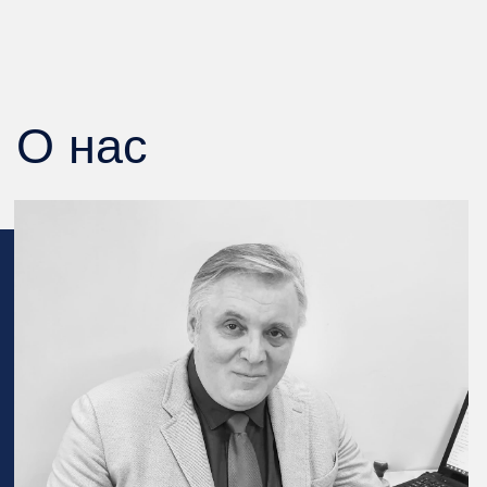
Высшее. 1985 — 1989 Горьковское Высшее Зенитное
Ракетное Командное Училище ПВО,
специальность — Инженер
Высшее. 2007- 2010 Нижегородский государственный
университет
специальность — Юриспруденция
Высшее. 2007-2010 Нижегородский государственный
университет, магистратура, специальность — Магистр
менеджмента
В ходе реализации проектов
реконструкции наша компания основное
внимание уделяет:
Строгому соблюдению сроков
монтажа и качеству