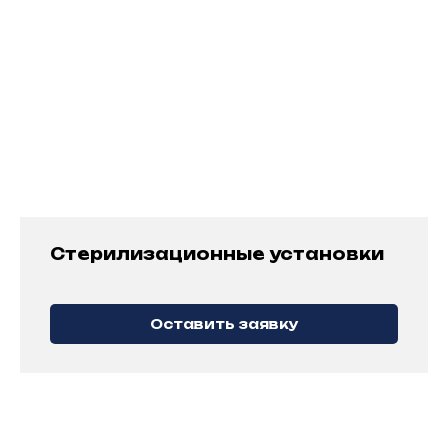
оборудования и т. п.
Предоставим монтажно-технологические
схемы и подготовим документацию
на оборудование и спецификации.
Разработаем проект размещения
оборудования и монтажные схемы
Подготовим к сертификации по стандартам
ISO9000 и ISO22000
Стерилизационные установки
ПОСТАВКА ОБОРУДОВАНИЯ
И КОМПЛЕКТУЮЩИХ ДЛЯ ПИЩЕВОЙ
Оставить заявку
ОТРАСЛИ
Расскажем, как выбрать, как
обслуживать, чтоб обеспечить долгий
срок службы и пищевую безопасность
Подберем качественное и проверенное