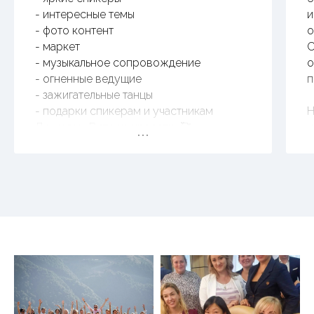
- интересные темы
и
- фото контент
о
- маркет
С
- музыкальное сопровождение
о
- огненные ведущие
п
- зажигательные танцы
- подарки спикерам и участникам
Н
До новых Встреч, красотки🥰
н
п