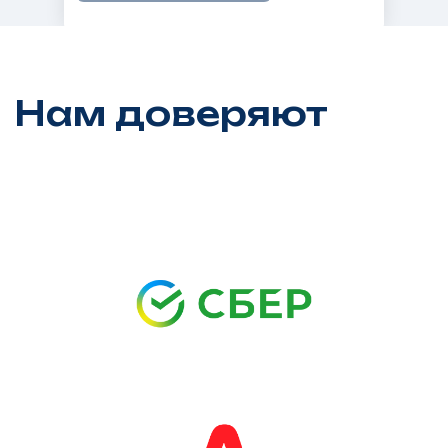
Анна Волгина
Организатор, продюсер, ведущая
Генеральный директор
компании
по организации мероприятий для бизнеса
«EVENT CORP AYA»