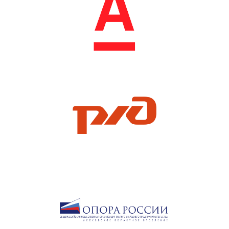
Учредитель продюсерского центра
«
VOLGA
»
Директор по развитию делового клуба
«
DIAMOND PEOPLE
»
Организатор Бизнес регат
«
Волна успеха
»
Член НКО Союз «Содействие женскому
предпринимательству»
Лидер сообщества
«
Нежный бизнес
»
Директор по MICE направлению
международного сообщества
«
BRUSNIKA
BUSINESS
»
Генеральный продюсер реалити шоу
«
ОДНА НА СТАРТ
»
Член
«
Союза женщин России
»
Член координационного совета ТПП МО
Индустриальный партнер
«
РГУ им.Косыгина
»
Основатель проектов
«
Преображение
»
,
«
На здоровье
»
,
«
ПРО детский бизнес
»
Спикер и модератор мероприятий по всей
России