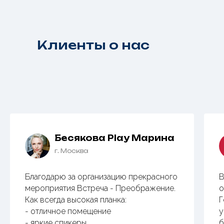
Клиенты о нас
Бесякова Play Марина
г. Москва
Благодарю за организацию прекрасного
В
мероприятия Встреча - Преображение.
о
Как всегда высокая планка:
Г
- отличное помещение
у
- яркие спикеры
б