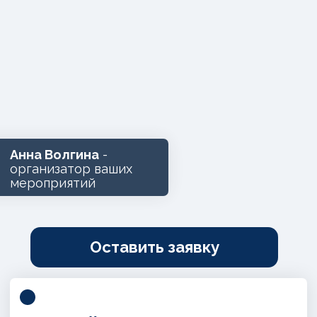
Анна Волгина
-
организатор ваших
мероприятий
Оставить заявку
Полный цикл организации
Работаем
с любым бюджетом
Более 15 форматов
мероприятий
Система лояльности