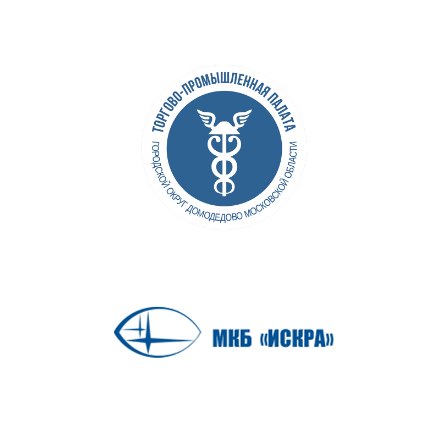
С 2015 года я организовала более 300
мероприятий разного масштаба —
от камерных встреч до международных
форумов.
Моя миссия — делать так, чтобы каждая
деталь работала на ваши цели
Написать Анне